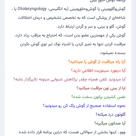
برنامه گوش حلق بینی
گوش‌وگلووبینی یا گوش‌وحلق‌وبینی (به انگلیسی: Otolaryngology یا ،
شاخه‌ای از پزشکی است که به تخصص تشخیص و درمان اختلالات
گوش، گلو و بینی، و سر و گردن ارتباط دارد.
گوش یکی از مهمترین عضو بدن است، که احتیاج به مراقب زیاد دارد،
مراقبت کردن تنها به تمیز کردن یا اشیاء نوک تیر توی گوش نکردن
بسنده نمیشود،
آیا راه مراقبت از گوش را میدانید؟
آیا درمورد سینوزیت اطلاعی دارید؟
آیا میدونید تلفن همراه چقدر برکاهش شنوایی میتونه تاثیرگذار باشه؟
ایا از بینی تون مراقبت میکنید؟
نفس کشیدن براتون سخت شده؟
نحوه استفاده صحیح از گوش پاک کن رو میدونید
؟
گلوتون درد میکنه؟
آیا صداتون میگیره؟
ووو.. اینها بخشی از سوالاتی هست که دراین برنامه قرار داده شده