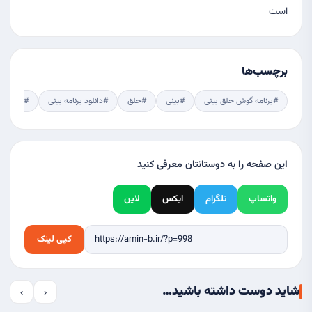
است
برچسب‌ها
#برنامه گوش حلق بینی
#بینی
#حلق
#دانلود برنامه بینی
#دانلود ب
این صفحه را به دوستانتان معرفی کنید
واتساپ
تلگرام
ایکس
لاین
کپی لینک
شاید دوست داشته باشید…
›
‹