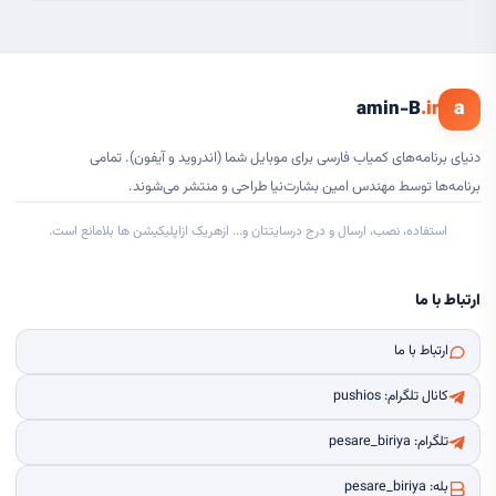
a
amin-B
.ir
دنیای برنامه‌های کمیاب فارسی برای موبایل شما (اندروید و آیفون). تمامی
برنامه‌ها توسط مهندس امین بشارت‌نیا طراحی و منتشر می‌شوند.
Live Usa Cams
این راهنما
استفاده، نصب، ارسال و درج درسایتتان و... ازهریک ازاپلیکیشن ها بلامانع است.
ارتباط با ما
ارتباط با ما
کانال تلگرام: pushios
تلگرام: pesare_biriya
بله: pesare_biriya