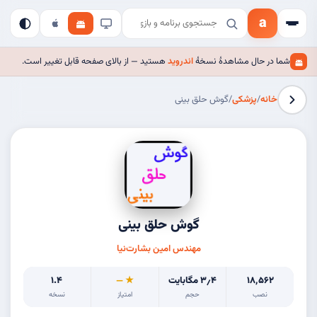
a
شما در حال مشاهدهٔ نسخهٔ
اندروید
هستید — از بالای صفحه قابل تغییر است.
خانه
/
پزشکی
/
گوش حلق بینی
گوش حلق بینی
مهندس امین بشارت‌نیا
۱۸٬۵۶۲
۳٫۴ مگابایت
★ —
۱.۴
نصب
حجم
امتیاز
نسخه