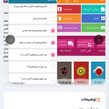
›
‹
توضیحات