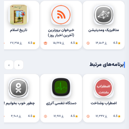
متافیزیک ومدیتیشن
خبرخوان بروزترین
تاریخ اسلام
(آخرین اخبار روز)
۲۷٬۳۱۵
4.5
۱۵٬۶۲۵
4.5
۱۴٬۵۰۴
4.5
برنامه‌های مرتبط
›
‹
اضطراب وشناخت
دستگاه تنفسی آلرژی
چطور خوب بخوابیم !؟
۴٬۹۰۸
4.5
۱۶٬۹۷۱
4.5
۱۶٬۳۴۷
4.5