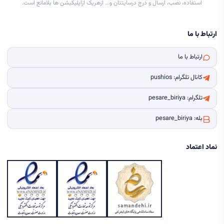
استفاده، نصب، ارسال و درج درسایتتان و... ازهریک ازاپلیکیشن ها بلامانع است.
ارتباط با ما
ارتباط با ما
کانال تلگرام: pushios
تلگرام: pesare_biriya
بله: pesare_biriya
نماد اعتماد