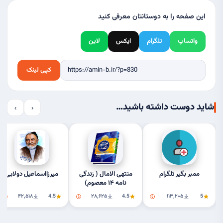
این صفحه را به دوستانتان معرفی کنید
واتساپ
تلگرام
ایکس
لاین
کپی لینک
شاید دوست داشته باشید…
›
‹
ممبر بگیر تلگرام
منتهی الامال ( زندگی
میرزااسماعیل دولابی
نامه ۱۴ معصوم)
۴۲٬۵۱۸
4.5
۲۸٬۶۲۵
4.5
۱۱۳٬۲۰۵
5