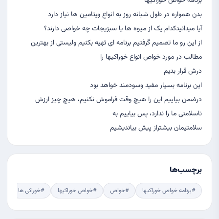
برنامه خواص خوراکیها
بدن همواره در طول شبانه روز به انواع ویتامین ها نیاز دارد
آیا میدانیدکدام یک از میوه ها یا سبزیجات چه خواصی دارند؟
از این رو ما تصمیم گرفتیم برنامه ای تهیه بکنیم ولیستی از بهترین
مطالب در مورد خواص انواع خوراکیها را
درش قرار بدیم
این برنامه بسیار مفید وسودمند خواهد بود
درضمن بیاییم این را هیچ وقت فراموش نکنیم، هیچ چیز ارزش
ناسلامتی ما را ندارد، پس بیاییم به
سلامتیمان بیشتراز پیش بیاندیشیم
برچسب‌ها
#برنامه خواص خوراکیها
#خواص
#خواص خوراکیها
#خوراکی ها
#خ