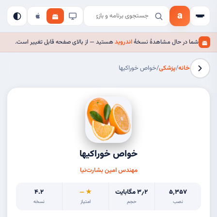
a
شما در حال مشاهدهٔ نسخهٔ
اندروید
هستید — از بالای صفحه قابل تغییر است.
خانه
/
پزشکی
/
خواص خوراکیها
خواص خوراکیها
مهندس امین بشارت‌نیا
۵٬۳۵۷
۳٫۲ مگابایت
★ —
۴.۲
نصب
حجم
امتیاز
نسخه