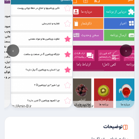
›
‹
توضیحات