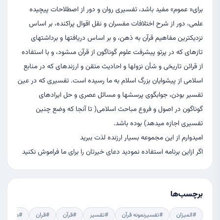
براى« عموم» مفيد باشد، تفسيرى روان و دور از اصطلاحات پيچيده
علمى، دور از شرح اختلافات مفسران و نقل اقوال پراكنده، بر اساس
نزديكترين مفاهيم قرآن به ذهن، و بر اساس دريافتها و برداشتهاى
تازه‏اى كه در پرتو پيشرفت علوم گوناگون از قرآن مى‏شود، و با استفاده
از قرائن تاريخى و شأن نزولها و احاديث متقن و ارزنده‏اى كه در منابع
اسلامى از پيشوايان بزرگ اسلام به ما رسيده است. تفسيرى كه در عين
تفسير بودن، جوابگوى پرسشها و مسائل عصرى و حل ايرادهاى
گوناگون در اصول و فروع مباحث اسلامى( تا آنجا كه وضع چنين
تفسيرى اجازه میدهد) بوده باشد.
امیدوارم از این مجموعه بسیار ارزنده لذت ببرید
اگر ازاین برنامه استفاده نمودید دعای خیرتان را برای ما فراموش نکنید
برچسب‌ها
#المیزان
#تفسیرنمونه قرآن
#تقسیر
#قرآن
#قران
#مجمع الب