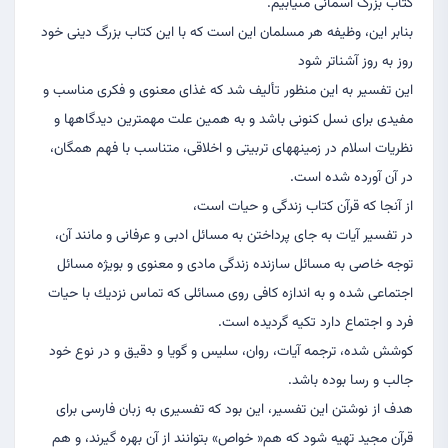
كتاب بزرگ آسمانى مى‏يابيم.
بنابر اين، وظيفه هر مسلمان اين است كه با اين كتاب بزرگ دينى خود
روز به روز آشناتر شود
اين تفسير به اين منظور تأليف شد كه غذاى معنوى و فكرى مناسب و
مفيدى براى نسل كنونى باشد و به همين علت مهمترين ديدگاهها و
نظريات اسلام در زمينه‏هاى تربيتى و اخلاقى، متناسب با فهم همگان،
در آن آورده شده است.
از آنجا كه قرآن كتاب زندگى و حيات است،
در تفسير آيات به جاى پرداختن به مسائل ادبى و عرفانى و مانند آن،
توجه خاصى به مسائل سازنده زندگى مادى و معنوى و بويژه مسائل
اجتماعى شده و به اندازه كافى روى مسائلى كه تماس نزديك با حيات
فرد و اجتماع دارد تكيه گرديده است.
كوشش شده، ترجمه آيات، روان، سليس و گويا و دقيق و در نوع خود
جالب و رسا بوده باشد.
هدف از نوشتن اين تفسير، اين بود كه تفسيرى به زبان فارسى براى
قرآن مجيد تهيه شود كه هم« خواص» بتوانند از آن بهره گيرند، و هم