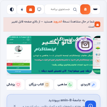
a
شما در حال مشاهدهٔ نسخهٔ
اندروید
هستید — از بالای صفحه قابل تغییر
است.
فالوبگیراینستاگرام
کاربردی
مذهبی
کتاب بزرگان
پزشکی
به جامعهٔ amin-B بپیوندید
×
هر هفته برنامه‌های تازه و کمیاب فارسی برای اندروید و