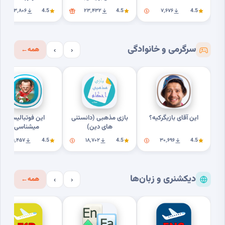
۲۳٬۸۰۶
4.5
۲۳٬۴۳۲
4.5
۷٬۶۷۶
4.5
سرگرمی و خانوادگی
همه
←
›
‹
این آقای بازیگرکیه؟
بازی مذهبی (دانستنی
این فوتبالیستو
های دین)
میشناسی؟
۹٬۴۵۷
4.5
۱۸٬۷۰۲
4.5
۳۰٬۶۹۶
4.5
دیکشنری و زبان‌ها
همه
←
›
‹