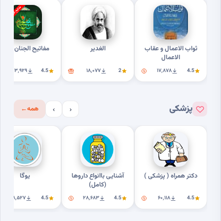
ثواب الاعمال و عقاب
الغدیر
مفاتیح الجنان کامل
الاعمال
۲۰۳٬۹۲۹
4.5
۱۸٬۰۷۷
2
۱۷٬۸۷۸
4.5
پزشکی
همه
←
›
‹
دکتر همراه ( پزشکی )
آشنایی باانواع داروها
یوگا
(کامل)
۱۸٬۵۲۷
4.5
۲۸٬۶۸۳
4.5
۶۰٬۱۱۸
4.5