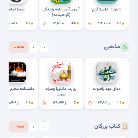
دانلود از اینستاگرام
آزمون آیین نامه رانندگی
ضبط تماس
(گواهینامه)
۸٬۶۸۱
4.5
۶۲٬۱۰۶
4.5
۳۶۶٬۷۱۰
4.5
مذهبی
همه
←
›
‹
دعای عهد باصوت
زیارت عاشورا بهمراه
دانشنامه محرم وعاشور
صوت
۲۵٬۴۰۶
4.5
۱۲۹٬۸۴۴
2
۳۲٬۹۵۱
4.5
کتاب بزرگان
همه
←
›
‹