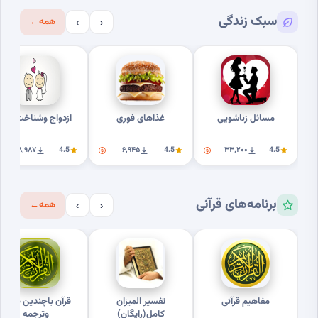
سبک زندگی
همه
←
›
‹
مسائل زناشویی
غذاهای فوری
ازدواج وشناخت بهتر
۱۸٬۹۸۷
4.5
۶٬۹۴۵
4.5
۳۳٬۲۰۰
4.5
برنامه‌های قرآنی
همه
←
›
‹
مفاهیم قرآنی
تفسیر المیزان
قرآن باچندین صوت
کامل(رایگان)
وترجمه