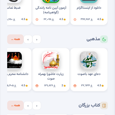
دانلود از اینستاگرام
آزمون آیین نامه رانندگی
ضبط تماس
(گواهینامه)
۸٬۶۸۰
4.5
۶۲٬۰۹۸
4.5
۳۶۶٬۶۸۲
4.5
مذهبی
همه
←
›
‹
دعای عهد باصوت
زیارت عاشورا بهمراه
دانشنامه محرم وعاشور
صوت
۲۵٬۴۰۵
4.5
۱۲۹٬۸۲۶
2
۳۲٬۹۳۴
4.5
کتاب بزرگان
همه
←
›
‹