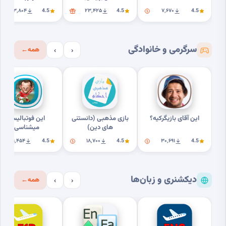
۲۳٬۸۰۴
4.5
۲۳٬۴۲۵
4.5
۷٬۶۷۰
4.5
سرگرمی و خانوادگی
همه
←
›
‹
این آقای بازیگرکیه؟
بازی مذهبی (دانستنی
این فوتبالیستو
های دین)
میشناسی؟
۹٬۴۵۴
4.5
۱۸٬۷۰۰
4.5
۳۰٬۶۹۱
4.5
دیکشنری و زبان‌ها
همه
←
›
‹