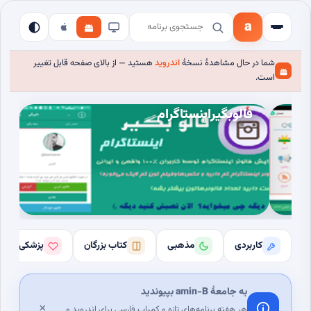
a
شما در حال مشاهدهٔ نسخهٔ
اندروید
هستید — از بالای صفحه قابل تغییر
است.
فالوبگیراینستاگرام
کاربردی
مذهبی
کتاب بزرگان
پزشکی
به جامعهٔ amin-B بپیوندید
×
هر هفته برنامه‌های تازه و کمیاب فارسی برای اندروید و