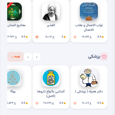
ثواب الاعمال و عقاب
الغدیر
مفاتیح الجنان کامل
الاعمال
۲۰۳٬۹۲۲
4.5
۱۸٬۰۷۱
2
۱۷٬۸۶۶
4.5
پزشکی
همه
←
›
‹
دکتر همراه ( پزشکی )
آشنایی باانواع داروها
یوگا
(کامل)
۱۸٬۵۲۴
4.5
۲۸٬۶۷۹
4.5
۶۰٬۱۰۹
4.5