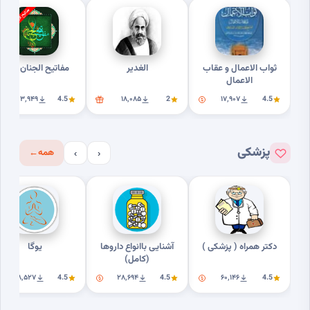
ثواب الاعمال و عقاب
الغدیر
مفاتیح الجنان کامل
الاعمال
۲۰۳٬۹۴۹
4.5
۱۸٬۰۸۵
2
۱۷٬۹۰۷
4.5
پزشکی
همه
←
›
‹
دکتر همراه ( پزشکی )
آشنایی باانواع داروها
یوگا
(کامل)
۱۸٬۵۲۷
4.5
۲۸٬۶۹۴
4.5
۶۰٬۱۴۶
4.5