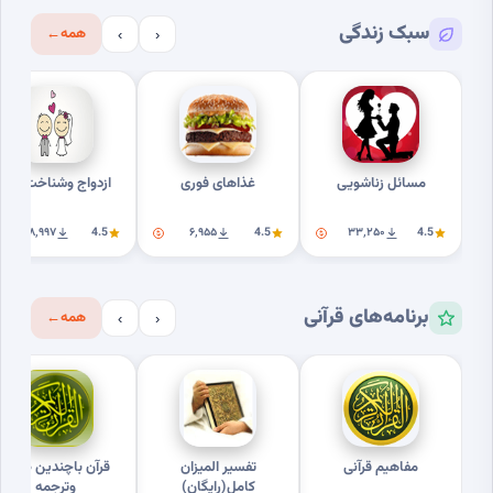
سبک زندگی
همه
←
›
‹
مسائل زناشویی
غذاهای فوری
ازدواج وشناخت بهتر
۱۸٬۹۹۷
4.5
۶٬۹۵۵
4.5
۳۳٬۲۵۰
4.5
برنامه‌های قرآنی
همه
←
›
‹
مفاهیم قرآنی
تفسیر المیزان
قرآن باچندین صوت
کامل(رایگان)
وترجمه