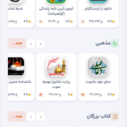
دانلود از اینستاگرام
آزمون آیین نامه رانندگی
ضبط تماس
(گواهینامه)
۸٬۶۸۵
4.5
۶۲٬۱۳۰
4.5
۳۶۶٬۷۷۴
4.5
مذهبی
همه
←
›
‹
دعای عهد باصوت
زیارت عاشورا بهمراه
دانشنامه محرم وعاشور
صوت
۲۵٬۴۱۵
4.5
۱۲۹٬۸۸۰
2
۳۲٬۹۸۷
4.5
کتاب بزرگان
همه
←
›
‹