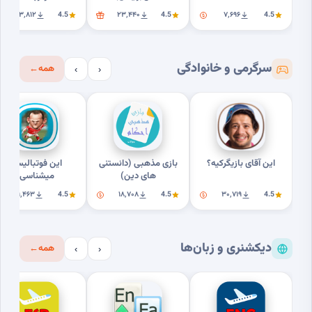
۲۳٬۸۱۲
4.5
۲۳٬۴۴۰
4.5
۷٬۶۹۶
4.5
سرگرمی و خانوادگی
همه
←
›
‹
این آقای بازیگرکیه؟
بازی مذهبی (دانستنی
این فوتبالیستو
های دین)
میشناسی؟
۹٬۴۶۳
4.5
۱۸٬۷۰۸
4.5
۳۰٬۷۱۹
4.5
دیکشنری و زبان‌ها
همه
←
›
‹