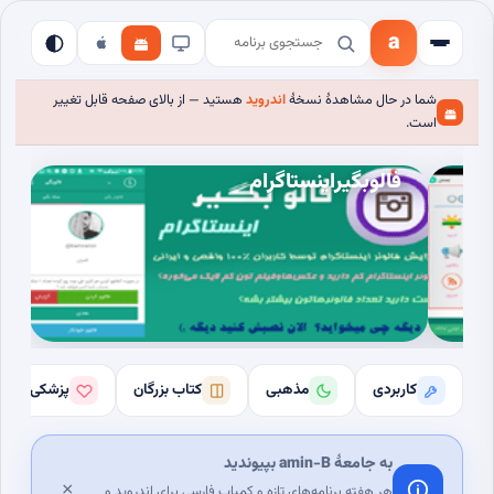
a
شما در حال مشاهدهٔ نسخهٔ
اندروید
هستید — از بالای صفحه قابل تغییر
است.
فالوبگیراینستاگرام
کاربردی
مذهبی
کتاب بزرگان
پزشکی
به جامعهٔ amin-B بپیوندید
×
هر هفته برنامه‌های تازه و کمیاب فارسی برای اندروید و