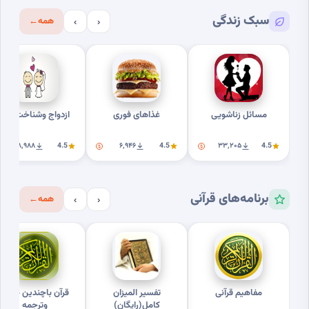
سبک زندگی
همه
←
›
‹
مسائل زناشویی
غذاهای فوری
ازدواج وشناخت بهتر
۱۸٬۹۸۸
4.5
۶٬۹۴۶
4.5
۳۳٬۲۰۵
4.5
برنامه‌های قرآنی
همه
←
›
‹
مفاهیم قرآنی
تفسیر المیزان
قرآن باچندین صوت
کامل(رایگان)
وترجمه