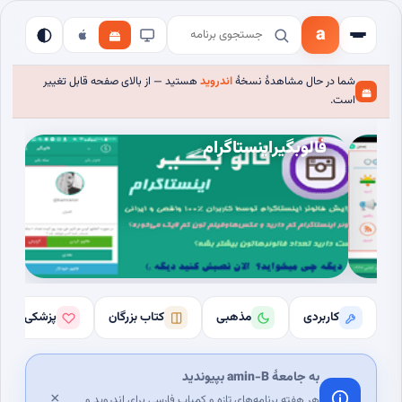
a
شما در حال مشاهدهٔ نسخهٔ
اندروید
هستید — از بالای صفحه قابل تغییر
است.
فالوبگیراینستاگرام
کاربردی
مذهبی
کتاب بزرگان
پزشکی
به جامعهٔ amin-B بپیوندید
×
هر هفته برنامه‌های تازه و کمیاب فارسی برای اندروید و