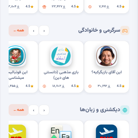
۲۳٬۸۰۴
4.5
۲۳٬۴۲۷
4.5
۷٬۶۷۱
4.5
سرگرمی و خانوادگی
همه
←
›
‹
این آقای بازیگرکیه؟
بازی مذهبی (دانستنی
این فوتبالیستو
های دین)
میشناسی؟
۹٬۴۵۵
4.5
۱۸٬۷۰۲
4.5
۳۰٬۶۹۲
4.5
دیکشنری و زبان‌ها
همه
←
›
‹