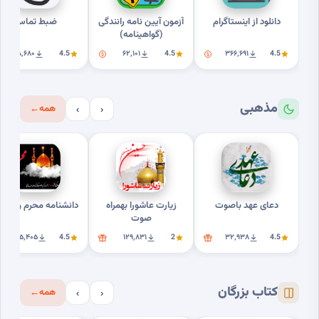
دانلود از اینستاگرام
آزمون آیین نامه رانندگی
ضبط تماس
(گواهینامه)
۸٬۶۸۰
4.5
۶۲٬۱۰۱
4.5
۳۶۶٬۶۹۱
4.5
مذهبی
همه
←
›
‹
دعای عهد باصوت
زیارت عاشورا بهمراه
دانشنامه محرم وعاشور
صوت
۲۵٬۴۰۵
4.5
۱۲۹٬۸۳۱
2
۳۲٬۹۳۸
4.5
کتاب بزرگان
همه
←
›
‹