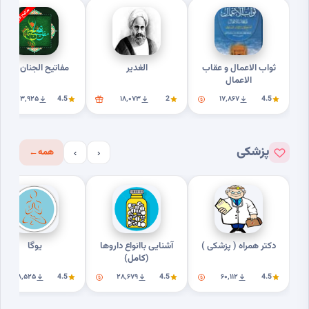
ثواب الاعمال و عقاب
الغدیر
مفاتیح الجنان کامل
الاعمال
۲۰۳٬۹۲۵
4.5
۱۸٬۰۷۳
2
۱۷٬۸۶۷
4.5
پزشکی
همه
←
›
‹
دکتر همراه ( پزشکی )
آشنایی باانواع داروها
یوگا
(کامل)
۱۸٬۵۲۵
4.5
۲۸٬۶۷۹
4.5
۶۰٬۱۱۲
4.5