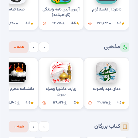
دانلود از اینستاگرام
آزمون آیین نامه رانندگی
ضبط تماس
(گواهینامه)
۸٬۶۸۰
4.5
۶۲٬۰۹۸
4.5
۳۶۶٬۶۸۲
4.5
مذهبی
همه
←
›
‹
دعای عهد باصوت
زیارت عاشورا بهمراه
دانشنامه محرم وعاشور
صوت
۲۵٬۴۰۵
4.5
۱۲۹٬۸۲۶
2
۳۲٬۹۳۵
4.5
کتاب بزرگان
همه
←
›
‹