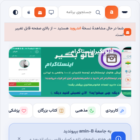
a
شما در حال مشاهدهٔ نسخهٔ
اندروید
هستید — از بالای صفحه قابل تغییر
است.
فالوبگیراینستاگرام
کاربردی
مذهبی
کتاب بزرگان
پزشکی
به جامعهٔ amin-B بپیوندید
×
هر هفته برنامه‌های تازه و کمیاب فارسی برای اندروید و