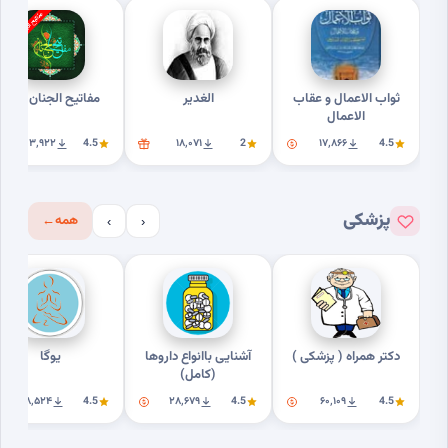
ثواب الاعمال و عقاب
الغدیر
مفاتیح الجنان کامل
الاعمال
۲۰۳٬۹۲۲
4.5
۱۸٬۰۷۱
2
۱۷٬۸۶۶
4.5
پزشکی
همه
←
›
‹
دکتر همراه ( پزشکی )
آشنایی باانواع داروها
یوگا
(کامل)
۱۸٬۵۲۴
4.5
۲۸٬۶۷۹
4.5
۶۰٬۱۰۹
4.5