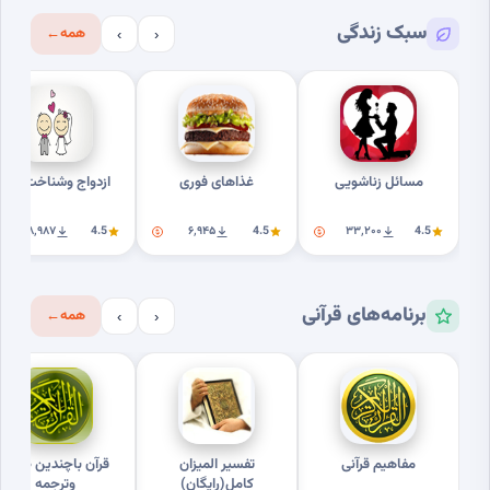
سبک زندگی
همه
←
›
‹
مسائل زناشویی
غذاهای فوری
ازدواج وشناخت بهتر
۱۸٬۹۸۷
4.5
۶٬۹۴۵
4.5
۳۳٬۲۰۰
4.5
برنامه‌های قرآنی
همه
←
›
‹
مفاهیم قرآنی
تفسیر المیزان
قرآن باچندین صوت
کامل(رایگان)
وترجمه