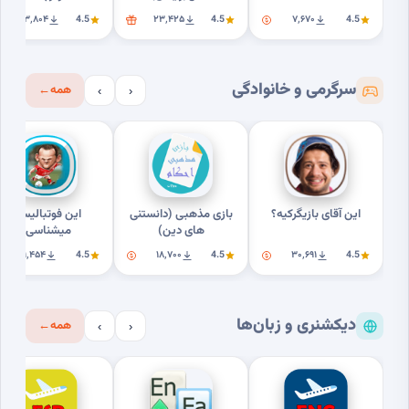
۲۳٬۸۰۴
4.5
۲۳٬۴۲۵
4.5
۷٬۶۷۰
4.5
سرگرمی و خانوادگی
همه
←
›
‹
این آقای بازیگرکیه؟
بازی مذهبی (دانستنی
این فوتبالیستو
های دین)
میشناسی؟
۹٬۴۵۴
4.5
۱۸٬۷۰۰
4.5
۳۰٬۶۹۱
4.5
دیکشنری و زبان‌ها
همه
←
›
‹