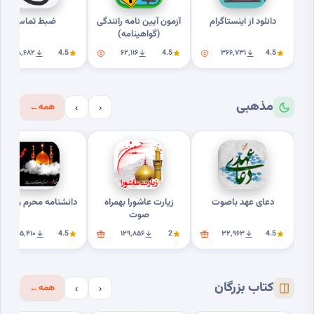
دانلود از اینستاگرام
آزمون آیین نامه رانندگی
ضبط تماس
(گواهینامه)
۸٬۶۸۲
4.5
۶۲٬۱۱۶
4.5
۳۶۶٬۷۳۱
4.5
مذهبی
همه
←
›
‹
دعای عهد باصوت
زیارت عاشورا بهمراه
دانشنامه محرم وعاشور
صوت
۲۵٬۴۱۰
4.5
۱۲۹٬۸۵۶
2
۳۲٬۹۶۳
4.5
کتاب بزرگان
همه
←
›
‹