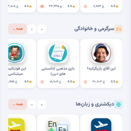
۲۳٬۸۰۸
4.5
۲۳٬۴۳۵
4.5
۷٬۶۸۳
4.5
سرگرمی و خانوادگی
همه
←
›
‹
این آقای بازیگرکیه؟
بازی مذهبی (دانستنی
این فوتبالیستو
های دین)
میشناسی؟
۹٬۴۵۹
4.5
۱۸٬۷۰۴
4.5
۳۰٬۷۰۳
4.5
دیکشنری و زبان‌ها
همه
←
›
‹