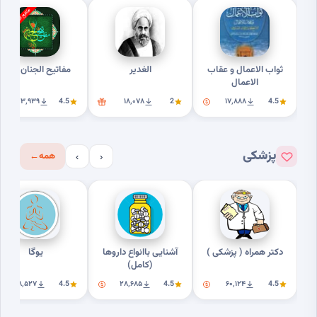
ثواب الاعمال و عقاب
الغدیر
مفاتیح الجنان کامل
الاعمال
۲۰۳٬۹۳۹
4.5
۱۸٬۰۷۸
2
۱۷٬۸۸۸
4.5
پزشکی
همه
←
›
‹
دکتر همراه ( پزشکی )
آشنایی باانواع داروها
یوگا
(کامل)
۱۸٬۵۲۷
4.5
۲۸٬۶۸۵
4.5
۶۰٬۱۲۴
4.5