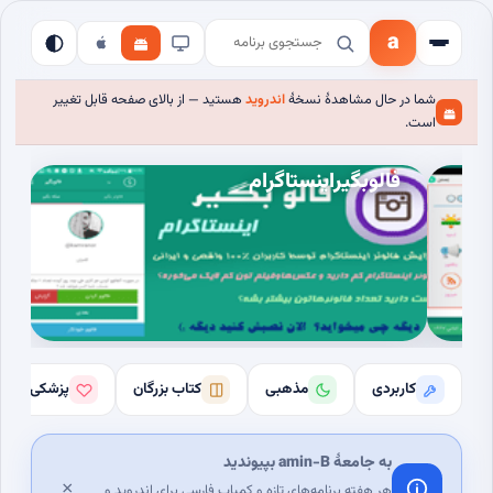
a
شما در حال مشاهدهٔ نسخهٔ
اندروید
هستید — از بالای صفحه قابل تغییر
است.
فالوبگیراینستاگرام
کاربردی
مذهبی
کتاب بزرگان
پزشکی
به جامعهٔ amin-B بپیوندید
×
هر هفته برنامه‌های تازه و کمیاب فارسی برای اندروید و