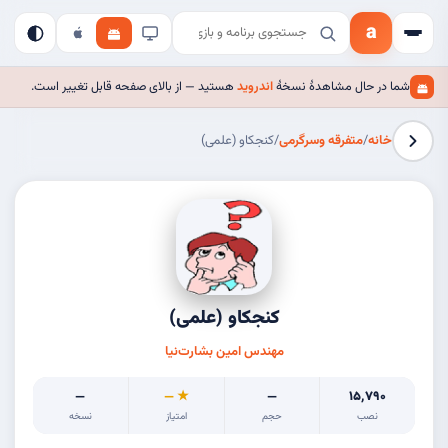
a
شما در حال مشاهدهٔ نسخهٔ
اندروید
هستید — از بالای صفحه قابل تغییر است.
خانه
/
متفرقه وسرگرمی
/
کنجکاو (علمی)
کنجکاو (علمی)
مهندس امین بشارت‌نیا
—
★ —
—
۱۵٬۷۹۰
نصب
حجم
امتیاز
نسخه